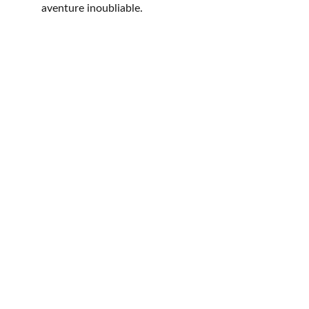
aventure inoubliable.
Voyager, c'est revivre !!!
ASSISTANCE
contact@2itvoyage.com
+225 0150111119
+225 2722495210
+225 0705000045
RÉSERVATION